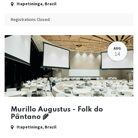
Itapetininga
,
Brazil
Registrations Closed
AUG
14
Murillo Augustus - Folk do
Pântano 🌾
Itapetininga
,
Brazil