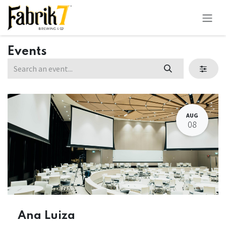
Skip to Content
Events
AUG
08
Ana Luiza